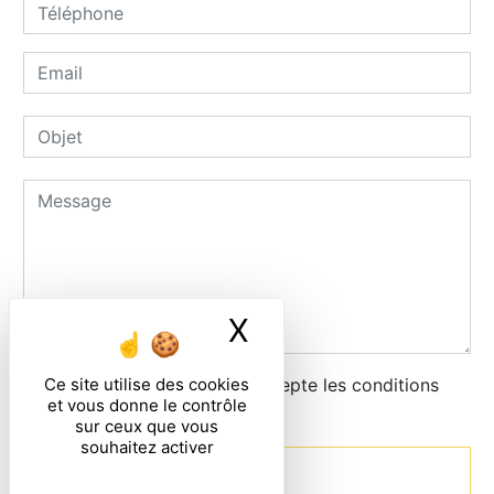
X
Masquer le ban
Ce site utilise des cookies
En cochant cette case, j'accepte les conditions
et vous donne le contrôle
particulières ci-dessous **
sur ceux que vous
souhaitez activer
Envoyer