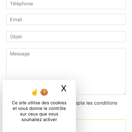
X
Masquer le ban
Ce site utilise des cookies
En cochant cette case, j'accepte les conditions
et vous donne le contrôle
particulières ci-dessous **
sur ceux que vous
souhaitez activer
Envoyer