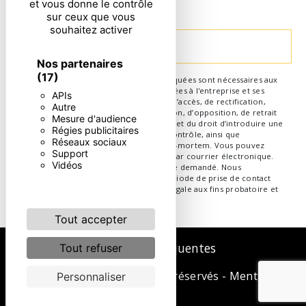
et vous donne le contrôle
particulières ci-dessous **
sur ceux que vous
souhaitez activer
Envoyer
Nos partenaires
(17)
** Les données personnelles communiquées sont nécessaires aux
fins de vous contacter. Elles sont destinées à l'entreprise et ses
APIs
sous-traitants. Vous disposez de droits d’accès, de rectification,
Autre
d’effacement, de portabilité, de limitation, d’opposition, de retrait
Mesure d'audience
de votre consentement à tout moment et du droit d’introduire une
Régies publicitaires
réclamation auprès d’une autorité de contrôle, ainsi que
Réseaux sociaux
d’organiser le sort de vos données post-mortem. Vous pouvez
Support
exercer ces droits par voie postale ou par courrier électronique.
Vidéos
Un justificatif d'identité pourra vous être demandé. Nous
conservons vos données pendant la période de prise de contact
puis pendant la durée de prescription légale aux fins probatoire et
de gestion des contentieux.
Tout accepter
Recherches fréquentes
Tout refuser
©
Vistalid
- 2026 - Tous droits réservés -
Mentions
Personnaliser
légales