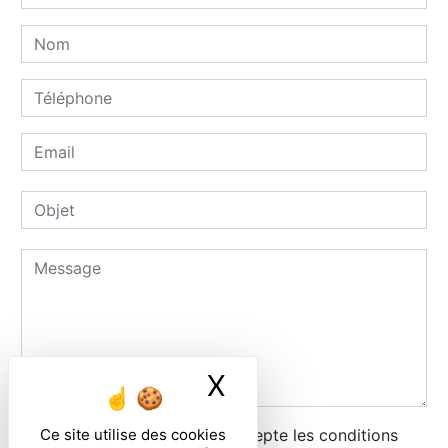
X
Masquer le ban
Ce site utilise des cookies
En cochant cette case, j'accepte les conditions