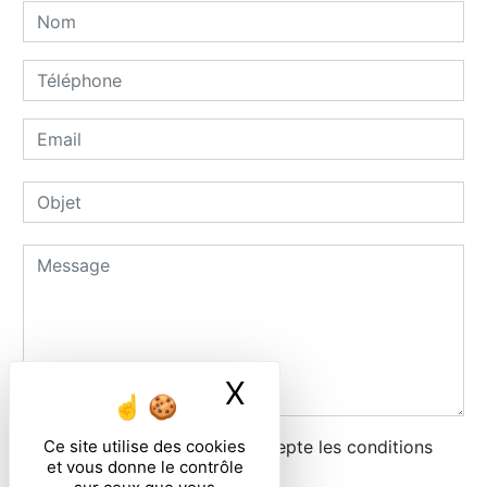
X
Masquer le ban
Ce site utilise des cookies
En cochant cette case, j'accepte les conditions
et vous donne le contrôle
particulières ci-dessous **