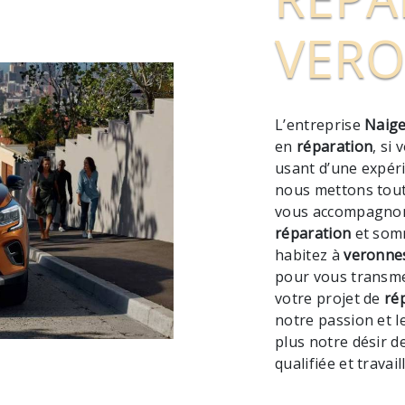
VER
L’entreprise
Naige
en
réparation
, si
usant d’une expéri
nous mettons tout
vous accompagnons
réparation
et somm
habitez à
veronne
pour vous transme
votre projet de
ré
notre passion et l
plus notre désir d
qualifiée et travai