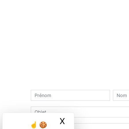
X
Masquer le ban