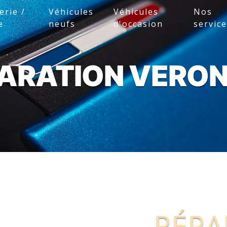
erie /
Véhicules
Véhicules
Nos
e
neufs
d'occasion
servic
ARATION VERO
RÉPA