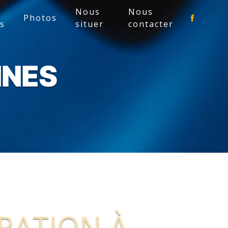
Nous
Nous
Photos
es
situer
contacter
NNES
RATION À