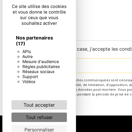
Ce site utilise des cookies
et vous donne le contrôle
sur ceux que vous
souhaitez activer
Nos partenaires
(17)
En cochant cette case, j'accepte les condi
APIs
Autre
Mesure d'audience
Régies publicitaires
Réseaux sociaux
Support
** Les données personnelles communiquées sont nécessaires 
Vidéos
d’effacement, de portabilité, de limitation, d’opposition,
d’organiser le sort de vos données post-mortem. Vous pouv
conservons vos données pendant la période de prise de con
Tout accepter
Tout refuser
Personnaliser