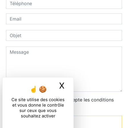
X
Masquer le ban
Ce site utilise des cookies
En cochant cette case, j'accepte les conditions
et vous donne le contrôle
particulières ci-dessous **
sur ceux que vous
souhaitez activer
Envoyer