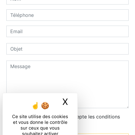
X
Masquer le ban
Ce site utilise des cookies
En cochant cette case, j'accepte les conditions
et vous donne le contrôle
particulières ci-dessous **
sur ceux que vous
souhaitez activer