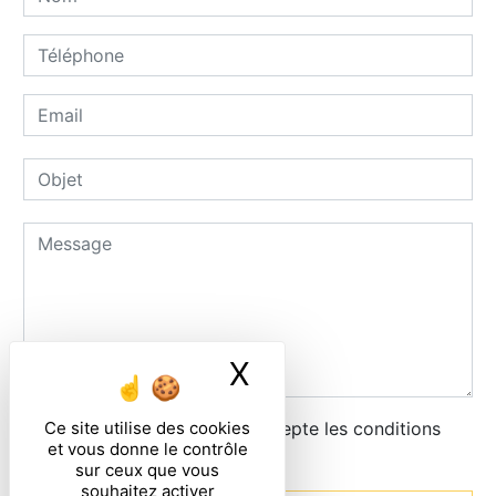
X
Masquer le ban
Ce site utilise des cookies
En cochant cette case, j'accepte les conditions
et vous donne le contrôle
particulières ci-dessous **
sur ceux que vous
souhaitez activer