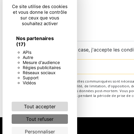
Ce site utilise des cookies
et vous donne le contrôle
sur ceux que vous
souhaitez activer
Nos partenaires
(17)
En cochant cette case, j'accepte les condi
APIs
Autre
Mesure d'audience
Régies publicitaires
Réseaux sociaux
Support
** Les données personnelles communiquées sont nécessaires 
Vidéos
d’effacement, de portabilité, de limitation, d’opposition,
d’organiser le sort de vos données post-mortem. Vous pouv
conservons vos données pendant la période de prise de con
Tout accepter
Tout refuser
Personnaliser