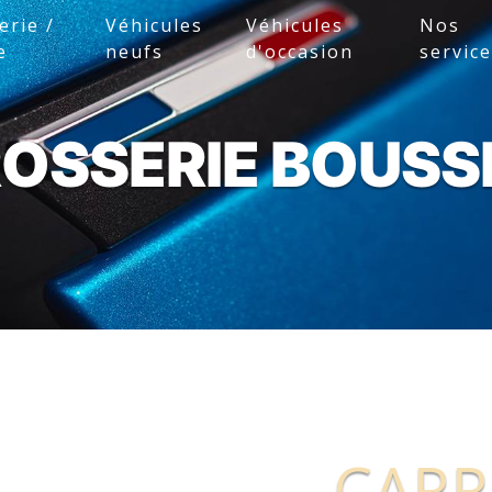
erie /
Véhicules
Véhicules
Nos
e
neufs
d'occasion
servic
OSSERIE BOUSS
CARR