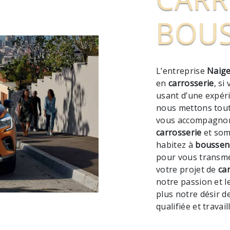
BOUS
L’entreprise
Naige
en
carrosserie
, si
usant d’une expéri
nous mettons tout
vous accompagnons
carrosserie
et som
habitez à
boussen
pour vous transme
votre projet de
ca
notre passion et l
plus notre désir d
qualifiée et travai