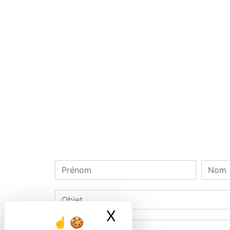
X
Masquer le ban