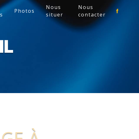
Nous
Nous
Photos
es
situer
contacter
IL
GE À