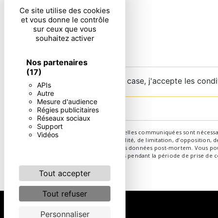
Ce site utilise des cookies
et vous donne le contrôle
sur ceux que vous
souhaitez activer
Nos partenaires
(17)
En cochant cette case, j'accepte les condi
APIs
Autre
Mesure d'audience
Régies publicitaires
Réseaux sociaux
Support
** Les données personnelles communiquées sont nécessaires 
Vidéos
d’effacement, de portabilité, de limitation, d’opposition,
d’organiser le sort de vos données post-mortem. Vous pouv
conservons vos données pendant la période de prise de con
Tout accepter
Tout refuser
Personnaliser