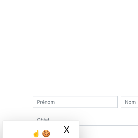
X
Masquer le ban