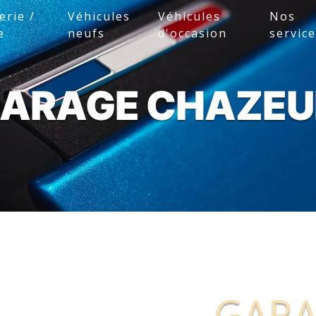
erie /
Véhicules
Véhicules
Nos
e
neufs
d'occasion
servic
ARAGE CHAZEU
GARA