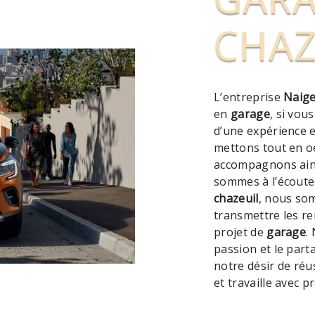
CHAZ
L’entreprise
Naige
en
garage
, si vou
d’une expérience e
mettons tout en o
accompagnons ains
sommes à l’écoute 
chazeuil
, nous so
transmettre les r
projet de
garage
.
passion et le part
notre désir de réu
et travaille avec p