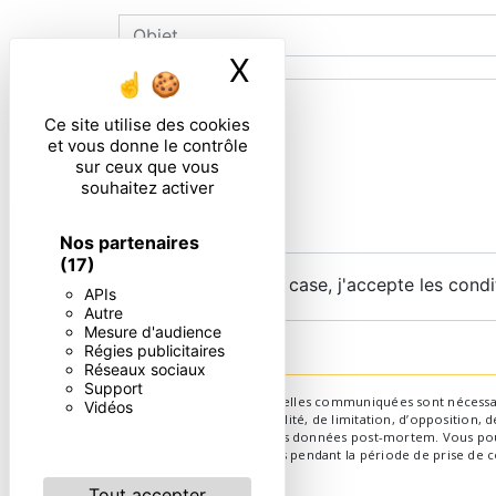
X
Masquer le ban
Ce site utilise des cookies
et vous donne le contrôle
sur ceux que vous
souhaitez activer
Nos partenaires
(17)
En cochant cette case, j'accepte les condi
APIs
Autre
Mesure d'audience
Régies publicitaires
Réseaux sociaux
Support
** Les données personnelles communiquées sont nécessaires 
Vidéos
d’effacement, de portabilité, de limitation, d’opposition,
d’organiser le sort de vos données post-mortem. Vous pouv
conservons vos données pendant la période de prise de con
Tout accepter