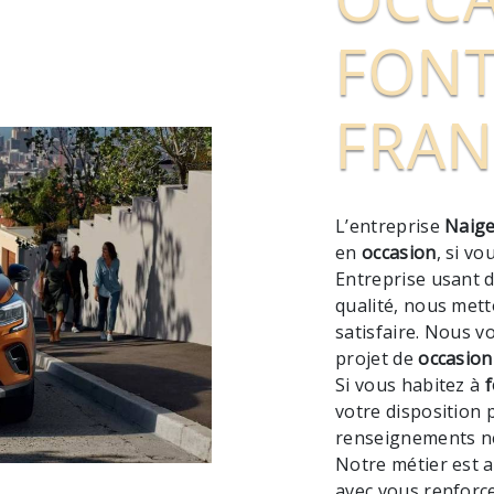
FONT
FRAN
L’entreprise
Naige
en
occasion
, si v
Entreprise usant d
qualité, nous met
satisfaire. Nous 
projet de
occasion
Si vous habitez à
f
votre disposition 
renseignements né
Notre métier est a
avec vous renforce