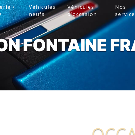
erie /
Véhicules
Véhicules
Nos
e
neufs
d'occasion
servic
ON FONTAINE FR
OCCA