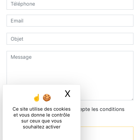
X
Masquer le ban
Ce site utilise des cookies
En cochant cette case, j'accepte les conditions
et vous donne le contrôle
particulières ci-dessous **
sur ceux que vous
souhaitez activer
Envoyer