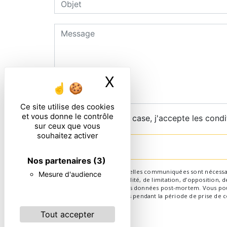
X
Masquer le ban
Ce site utilise des cookies
et vous donne le contrôle
En cochant cette case, j'accepte les condi
sur ceux que vous
souhaitez activer
Nos partenaires
(3)
** Les données personnelles communiquées sont nécessaires 
Mesure d'audience
d’effacement, de portabilité, de limitation, d’opposition,
d’organiser le sort de vos données post-mortem. Vous pouv
conservons vos données pendant la période de prise de con
Tout accepter