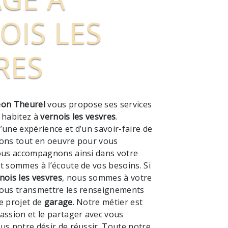
OIS LES
RES
on Theurel
vous propose ses services
s habitez à
vernois les vesvres
.
’une expérience et d’un savoir-faire de
tons tout en oeuvre pour vous
vous accompagnons ainsi dans votre
t sommes à l’écoute de vos besoins. Si
nois les vesvres
, nous sommes à votre
vous transmettre les renseignements
e projet de
garage
. Notre métier est
assion et le partager avec vous
us notre désir de réussir. Toute notre