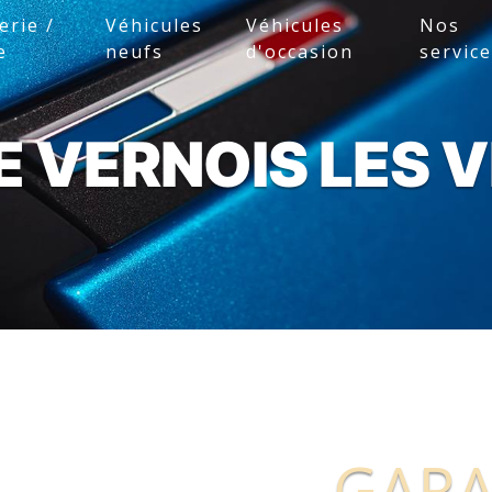
erie /
Véhicules
Véhicules
Nos
e
neufs
d'occasion
servic
 VERNOIS LES 
GARA