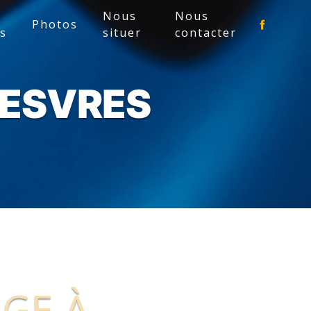
Nous
Nous
Photos
es
situer
contacter
VESVRES
GE À