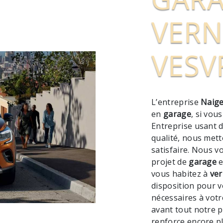
VERN
VESV
L’entreprise
Naige
en
garage
, si vou
Entreprise usant d
qualité, nous met
satisfaire. Nous 
projet de
garage
e
vous habitez à
ver
disposition pour 
nécessaires à votr
avant tout notre p
renforce encore pl