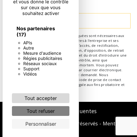
et vous donne le contrôle
particulières ci-dessous **
sur ceux que vous
souhaitez activer
Envoyer
Nos partenaires
(17)
** Les données personnelles communiquées sont nécessaires aux
fins de vous contacter. Elles sont destinées à l'entreprise et ses
APIs
sous-traitants. Vous disposez de droits d’accès, de rectification,
Autre
d’effacement, de portabilité, de limitation, d’opposition, de retrait
Mesure d'audience
de votre consentement à tout moment et du droit d’introduire une
Régies publicitaires
réclamation auprès d’une autorité de contrôle, ainsi que
Réseaux sociaux
d’organiser le sort de vos données post-mortem. Vous pouvez
Support
exercer ces droits par voie postale ou par courrier électronique.
Vidéos
Un justificatif d'identité pourra vous être demandé. Nous
conservons vos données pendant la période de prise de contact
puis pendant la durée de prescription légale aux fins probatoire et
de gestion des contentieux.
Tout accepter
Recherches fréquentes
Tout refuser
©
Vistalid
- 2026 - Tous droits réservés -
Mentions
Personnaliser
légales