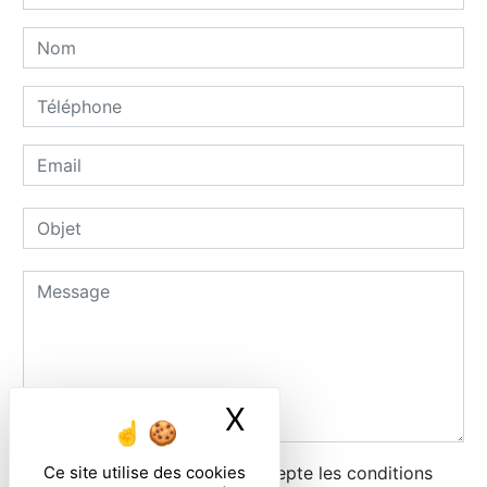
X
Masquer le ban
Ce site utilise des cookies
En cochant cette case, j'accepte les conditions