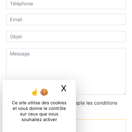
X
Masquer le ban
Ce site utilise des cookies
En cochant cette case, j'accepte les conditions
et vous donne le contrôle
particulières ci-dessous **
sur ceux que vous
souhaitez activer
Envoyer