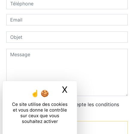
X
Masquer le ban
Ce site utilise des cookies
En cochant cette case, j'accepte les conditions
et vous donne le contrôle
particulières ci-dessous **
sur ceux que vous
souhaitez activer
Envoyer