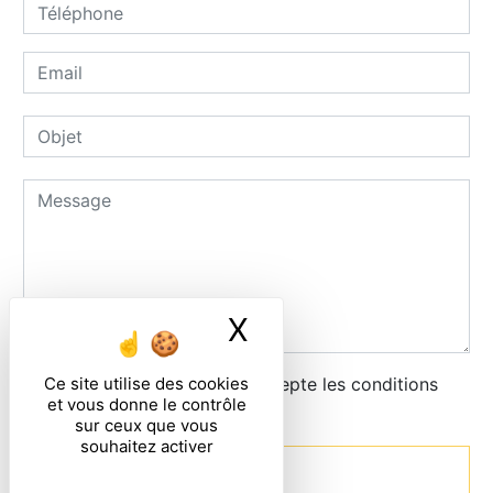
X
Masquer le ban
Ce site utilise des cookies
En cochant cette case, j'accepte les conditions
et vous donne le contrôle
particulières ci-dessous **
sur ceux que vous
souhaitez activer
Envoyer