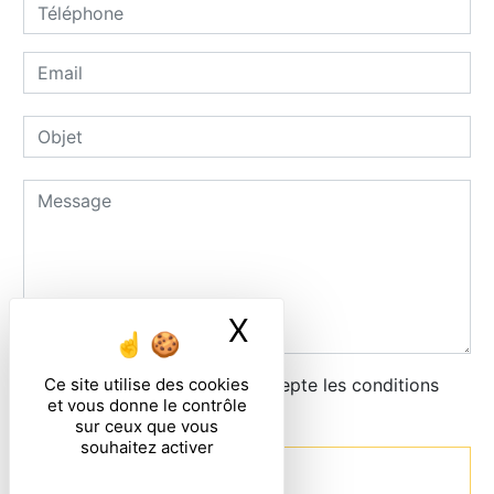
X
Masquer le ban
Ce site utilise des cookies
En cochant cette case, j'accepte les conditions
et vous donne le contrôle
particulières ci-dessous **
sur ceux que vous
souhaitez activer
Envoyer