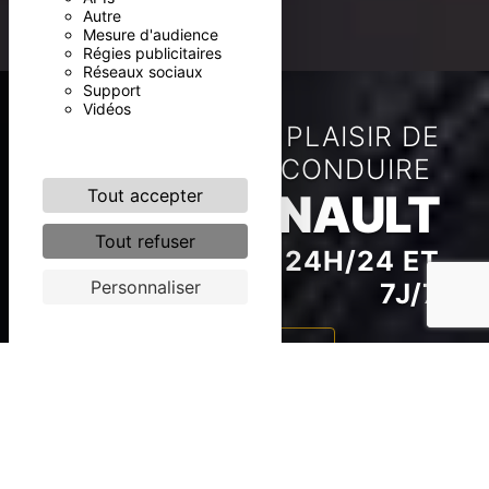
Autre
Mesure d'audience
Régies publicitaires
Réseaux sociaux
Support
Vidéos
PROFITEZ DU PLAISIR DE
CONDUIRE
RENAULT
Tout accepter
Tout refuser
DÉPANNAGE 24H/24 ET
Personnaliser
7J/7
Véhicules neufs ➜